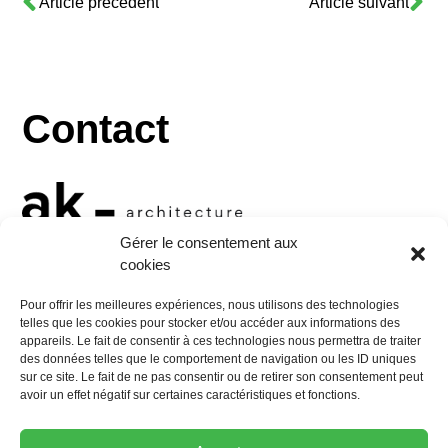
Article précédent
Article suivant
Contact
Gérer le consentement aux
cookies
10 rue Georges Jacquet
Pour offrir les meilleures expériences, nous utilisons des technologies
38000 Grenoble
telles que les cookies pour stocker et/ou accéder aux informations des
appareils. Le fait de consentir à ces technologies nous permettra de traiter
Tel :
+33 (0)4 76 47 34 24
des données telles que le comportement de navigation ou les ID uniques
Mail :
contact@aktis.archi
sur ce site. Le fait de ne pas consentir ou de retirer son consentement peut
avoir un effet négatif sur certaines caractéristiques et fonctions.