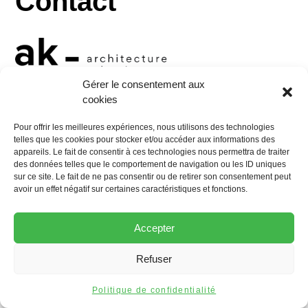
Contact
Gérer le consentement aux
cookies
10 rue Georges Jacquet
Pour offrir les meilleures expériences, nous utilisons des technologies
38000 Grenoble
telles que les cookies pour stocker et/ou accéder aux informations des
Tel :
+33 (0)4 76 47 34 24
appareils. Le fait de consentir à ces technologies nous permettra de traiter
des données telles que le comportement de navigation ou les ID uniques
Mail :
contact@aktis.archi
sur ce site. Le fait de ne pas consentir ou de retirer son consentement peut
avoir un effet négatif sur certaines caractéristiques et fonctions.
Accepter
Tous droits réservés Aktis ©2024
Refuser
Réalisé par
Création site web Grenoble
Mentions légales
Politique de confidentialité