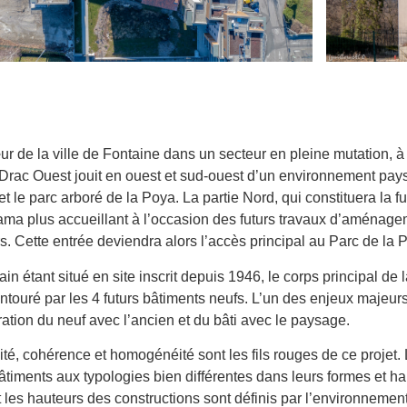
r de la ville de Fontaine dans un secteur en pleine mutation, à 
 Drac Ouest jouit en ouest et sud-ouest d’un environnement pay
et le parc arboré de la Poya. La partie Nord, qui constituera la fu
ma plus accueillant à l’occasion des futurs travaux d’aménage
s. Cette entrée deviendra alors l’accès principal au Parc de la 
rain étant situé en site inscrit depuis 1946, le corps principal de
 entouré par les 4 futurs bâtiments neufs. L’un des enjeux majeurs
gration du neuf avec l’ancien et du bâti avec le paysage.
ité, cohérence et homogénéité sont les fils rouges de ce projet. 
âtiments aux typologies bien différentes dans leurs formes et h
t les hauteurs des constructions sont définis par l’environnemen