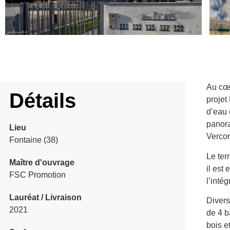
Au cœu
Détails
projet
d’eau 
panora
Lieu
Vercor
Fontaine (38)
Le ter
Maître d'ouvrage
il est
FSC Promotion
l’inté
Lauréat / Livraison
Divers
2021
de 4 b
bois e