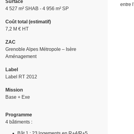
Surface
entre 
4 527 m² SHAB - 4 956 m² SP
Coût total (estimatif)
7,2 M € HT
ZAC
Grenoble Alpes Métropole – Isère
Aménagement
Label
Label RT 2012
Mission
Base + Exe
Programme
4 bâtiments :
Bât 1 : 23 logements en R+4/R+5