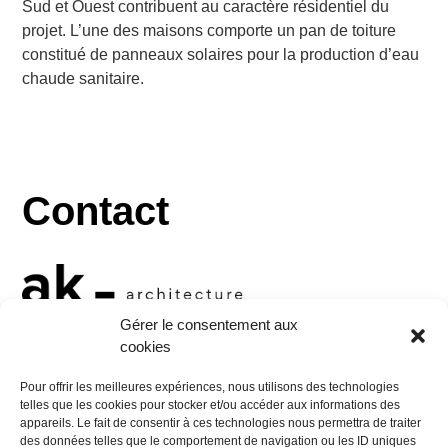
Sud et Ouest contribuent au caractère résidentiel du
projet. L’une des maisons comporte un pan de toiture
constitué de panneaux solaires pour la production d’eau
chaude sanitaire.
Contact
Gérer le consentement aux
cookies
10 rue Georges Jacquet
Pour offrir les meilleures expériences, nous utilisons des technologies
38000 Grenoble
telles que les cookies pour stocker et/ou accéder aux informations des
appareils. Le fait de consentir à ces technologies nous permettra de traiter
Tel :
+33 (0)4 76 47 34 24
des données telles que le comportement de navigation ou les ID uniques