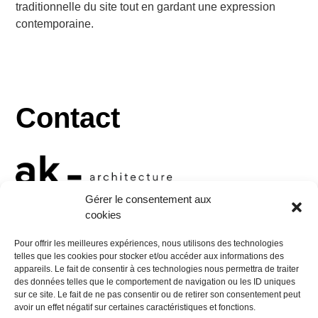
traditionnelle du site tout en gardant une expression
contemporaine.
Contact
Gérer le consentement aux
cookies
10 rue Georges Jacquet
Pour offrir les meilleures expériences, nous utilisons des technologies
38000 Grenoble
telles que les cookies pour stocker et/ou accéder aux informations des
appareils. Le fait de consentir à ces technologies nous permettra de traiter
Tel :
+33 (0)4 76 47 34 24
des données telles que le comportement de navigation ou les ID uniques
Mail :
contact@aktis.archi
sur ce site. Le fait de ne pas consentir ou de retirer son consentement peut
avoir un effet négatif sur certaines caractéristiques et fonctions.